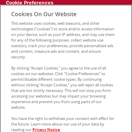
Cookie Preferences
Cookies On Our Website
Juridisk information
This website uses cookies, web beacons, and other
Integritetsmeddelande
technologies (“cookies”) to store and/or access information
on your device, such as your IP address, and may use them
En god start
for any of the following purposes: collect website use
statistics, track your preferences, provide personalized ads
Vilka är vi?
and content, measure ads and content, and ensure
security.
Sidkarta
By clicking “Accept Cookies,” you agree to the use of all
cookies on our websites. Click “Cookie Preferences” to
permit/disable different cookie types. By continuing
Kontakta oss
without clicking “Accept Cookies,” you will reject all cookies
that are not strictly necessary. This will not stop you from
accessing our websites but may impact your browsing
experience and prevent you from using parts of our
© 2026 Kellanova. Med ensamrätt.
website.
You have the right to withdraw your consent with effect for
the future. Learn more about our use of your data by
reading our
Privacy Notice
.